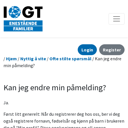
Login
Register
/
Hjem
/
Nyttig å vite
/
Ofte stilte spørsmål
/ Kan jeg endre
min påmelding?
Kan jeg endre min påmelding?
Ja.
Først litt generelt: Når du registrerer deg hos oss, ber vi deg
også registrere fornavn, fødselsår og kjønn på barn i brukeren
din på "Min profil". Disse opplysningene og all annen