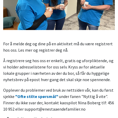
For å melde deg og dine på en aktivitet må du være registrert
hos oss. Les mer og registrer deg nå.
Å registrere seg hos oss er enkelt, gratis og uforpliktende, og
vi holder adresselistene for oss selv. Kryss av for aktuelle
lokale grupper i nærheten av der du bor, så får du hyggelige
nyhetsbrev på epost hver gang det skal skje noe spennende.
Opplever du problemer ved bruk av nettsiden vår, kan du først
sjekke
"Ofte stilte spørsmål"
under fanen "Nyttig å vite".
Finner du ikke svar der, kontakt kaospilot Nina Boberg tlf: 456
10 952 eller support@enestaaendefamilier.no