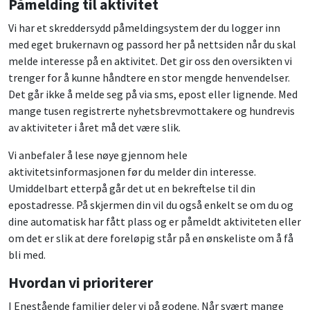
Påmelding til aktivitet
Vi har et skreddersydd påmeldingsystem der du logger inn
med eget brukernavn og passord her på nettsiden når du skal
melde interesse på en aktivitet. Det gir oss den oversikten vi
trenger for å kunne håndtere en stor mengde henvendelser.
Det går ikke å melde seg på via sms, epost eller lignende. Med
mange tusen registrerte nyhetsbrevmottakere og hundrevis
av aktiviteter i året må det være slik.
Vi anbefaler å lese nøye gjennom hele
aktivitetsinformasjonen før du melder din interesse.
Umiddelbart etterpå går det ut en bekreftelse til din
epostadresse. På skjermen din vil du også enkelt se om du og
dine automatisk har fått plass og er påmeldt aktiviteten eller
om det er slik at dere foreløpig står på en ønskeliste om å få
bli med.
Hvordan vi prioriterer
I Enestående familier deler vi på godene. Når svært mange