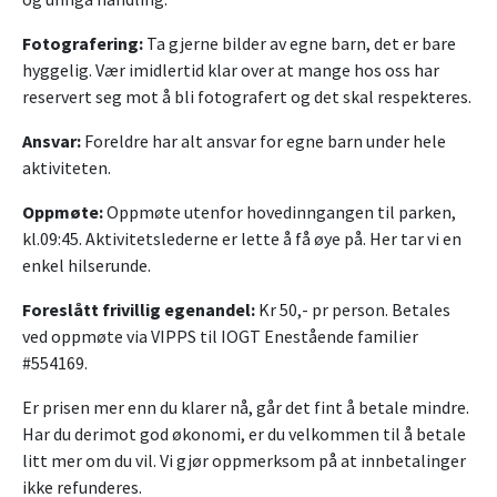
Fotografering:
Ta gjerne bilder av egne barn, det er bare
hyggelig. Vær imidlertid klar over at mange hos oss har
reservert seg mot å bli fotografert og det skal respekteres.
Ansvar:
Foreldre har alt ansvar for egne barn under hele
aktiviteten.
Oppmøte:
Oppmøte utenfor hovedinngangen til parken,
kl.09:45. Aktivitetslederne er lette å få øye på. Her tar vi en
enkel hilserunde.
Foreslått frivillig egenandel:
Kr 50,- pr person. Betales
ved oppmøte via VIPPS til IOGT Enestående familier
#554169.
Er prisen mer enn du klarer nå, går det fint å betale mindre.
Har du derimot god økonomi, er du velkommen til å betale
litt mer om du vil. Vi gjør oppmerksom på at innbetalinger
ikke refunderes.