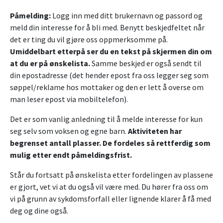
Påmelding:
Logg inn med ditt brukernavn og passord og
meld din interesse for å bli med. Benytt beskjedfeltet når
det er ting du vil gjøre oss oppmerksomme på.
Umiddelbart etterpå ser du en tekst på skjermen din om
at du er på ønskelista.
Samme beskjed er også sendt til
din epostadresse (det hender epost fra oss legger seg som
søppel/reklame hos mottaker og den er lett å overse om
man leser epost via mobiltelefon).
Det er som vanlig anledning til å melde interesse for kun
seg selv som voksen og egne barn.
Aktiviteten har
begrenset antall plasser. De fordeles så rettferdig som
mulig etter endt påmeldingsfrist.
Står du fortsatt på ønskelista etter fordelingen av plassene
er gjort, vet vi at du også vil være med. Du hører fra oss om
vi på grunn av sykdomsforfall eller lignende klarer å få med
deg og dine også.