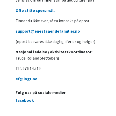
Se først om du finner svar på det du lurer på i
Ofte stilte spørsmål.
Finner du ikke svar, så ta kontakt på epost
support@enestaaendefamilier.no
(epost besvares ikke daglig i ferier og helger)
Nasjonal ledelse / aktivitetskoordinator:
Trude Roland Sletteberg
Tlf: 976 14 519
ef@iogt.no
Følg oss på sosiale medier
facebook