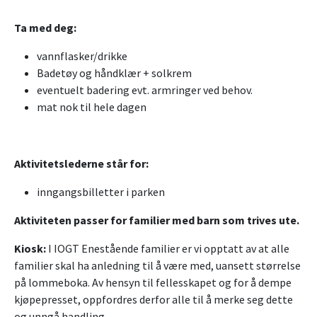
Ta med deg:
vannflasker/drikke
Badetøy og håndklær + solkrem
eventuelt badering evt. armringer ved behov.
mat nok til hele dagen
Aktivitetslederne står for:
inngangsbilletter i parken
Aktiviteten passer for familier med barn som trives ute.
Kiosk:
I IOGT Enestående familier er vi opptatt av at alle
familier skal ha anledning til å være med, uansett størrelse
på lommeboka. Av hensyn til fellesskapet og for å dempe
kjøpepresset, oppfordres derfor alle til å merke seg dette
og unngå handling.