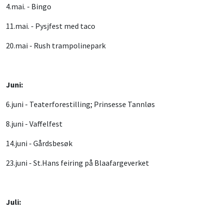
4.mai. - Bingo
11.mai. - Pysjfest med taco
20.mai - Rush trampolinepark
Juni:
6.juni - Teaterforestilling; Prinsesse Tannløs
8.juni - Vaffelfest
14.juni - Gårdsbesøk
23.juni - St.Hans feiring på Blaafargeverket
Juli: