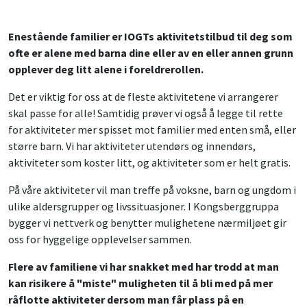
Enestående familier er IOGTs aktivitetstilbud til deg som
ofte er alene med barna dine eller av en eller annen grunn
opplever deg litt alene i foreldrerollen.
Det er viktig for oss at de fleste aktivitetene vi arrangerer
skal passe for alle! Samtidig prøver vi også å legge til rette
for aktiviteter mer spisset mot familier med enten små, eller
større barn. Vi har aktiviteter utendørs og innendørs,
aktiviteter som koster litt, og aktiviteter som er helt gratis.
På våre aktiviteter vil man treffe på voksne, barn og ungdom i
ulike aldersgrupper og livssituasjoner. I Kongsberggruppa
bygger vi nettverk og benytter mulighetene nærmiljøet gir
oss for hyggelige opplevelser sammen.
Flere av familiene vi har snakket med har trodd at man
kan risikere å "miste" muligheten til å bli med på mer
råflotte aktiviteter dersom man får plass på en