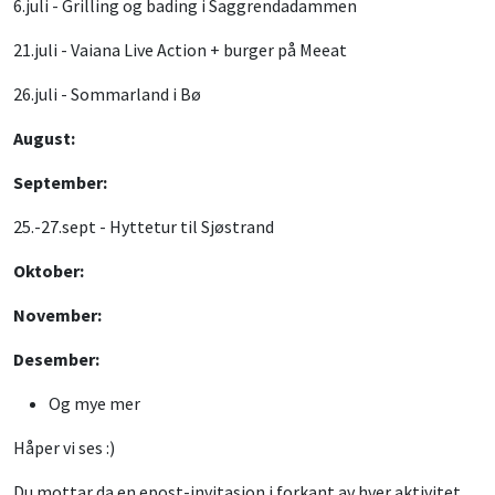
6.juli - Grilling og bading i Saggrendadammen
21.juli - Vaiana Live Action + burger på Meeat
26.juli - Sommarland i Bø
August:
September:
25.-27.sept - Hyttetur til Sjøstrand
Oktober:
November:
Desember:
Og mye mer
Håper vi ses :)
Du mottar da en epost-invitasjon i forkant av hver aktivitet.