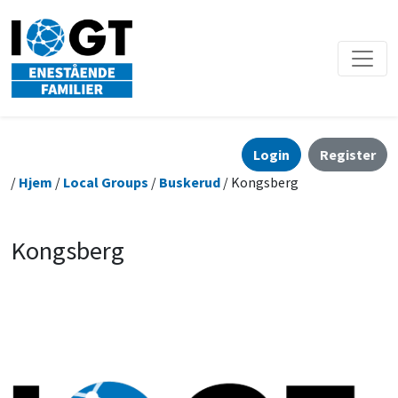
Login
Register
/
Hjem
/
Local Groups
/
Buskerud
/ Kongsberg
Kongsberg