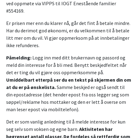
ved oppmøte via VIPPS til IOGT Enestående familier
#554169.
Er prisen mer enn du klarer nå, går det fint å betale mindre.
Har du derimot god økonomi, er du velkommen til å betale
litt mer om du vil. Vi gjør oppmerksom på at innbetalinger
ikke refunderes.
Påmelding:
Logg inn med ditt brukernavn og passord og
meld din interesse for å bli med. Benytt beskjedfeltet når
det er ting du vil gjøre oss oppmerksomme på.
Umiddelbart etterpå ser du en tekst på skjermen din om
at du er på ønskelista.
Samme beskjed er også sendt til
din epostadresse (det hender epost fra oss legger seg som
søppel/reklame hos mottaker og den er lett å overse om
man leser epost via mobiltelefon).
Det er som vanlig anledning til å melde interesse for kun
seg selv som voksen og egne barn.
Aktiviteten har
begrenset antall plasser. De fordeles så rettferdig som