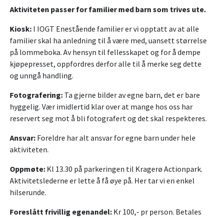
Aktiviteten passer for familier med barn som trives ute.
Kiosk:
I IOGT Enestående familier er vi opptatt av at alle
familier skal ha anledning til å være med, uansett størrelse
på lommeboka. Av hensyn til fellesskapet og for å dempe
kjøpepresset, oppfordres derfor alle til å merke seg dette
og unngå handling.
Fotografering:
Ta gjerne bilder av egne barn, det er bare
hyggelig. Vær imidlertid klar over at mange hos oss har
reservert seg mot å bli fotografert og det skal respekteres.
Ansvar:
Foreldre har alt ansvar for egne barn under hele
aktiviteten.
Oppmøte:
Kl 13.30 på parkeringen til Kragerø Actionpark.
Aktivitetslederne er lette å få øye på. Her tar vi en enkel
hilserunde.
Foreslått frivillig egenandel:
Kr 100,- pr person. Betales