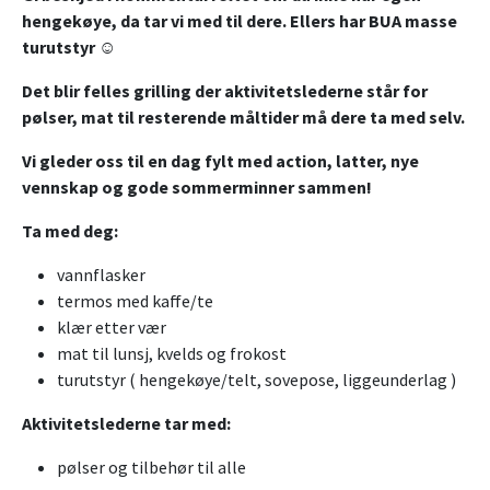
hengekøye, da tar vi med til dere. Ellers har BUA masse
turutstyr ☺️
Det blir felles grilling der aktivitetslederne står for
pølser, mat til resterende måltider må dere ta med selv.
Vi gleder oss til en dag fylt med action, latter, nye
vennskap og gode sommerminner sammen!
Ta med deg:
vannflasker
termos med kaffe/te
klær etter vær
mat til lunsj, kvelds og frokost
turutstyr ( hengekøye/telt, sovepose, liggeunderlag )
Aktivitetslederne tar med:
pølser og tilbehør til alle