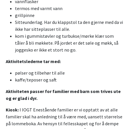
vannflasker
termos med varmt vann
grillpinne
Sitteunderlag. Har du klappstol ta den gjerne med da vi
ikke har sitteplasser til alle.
kom i gummistøvler og turbukse/mørke klær som
tåler å bli møkkete. På jordet er det søle og møkk, så
joggesko er ikke et stort no go.
Aktivitetslederne tar med:
pølser og tilbehør til alle
kaffe/teposer og saft
Aktiviteten passer for familier med barn som trives ute
og er glad i dyr.
Kiosk:
I IOGT Enestående familier er vi opptatt av at alle
familier skal ha anledning til å være med, uansett størrelse
på lommeboka. Av hensyn til fellesskapet og for å dempe