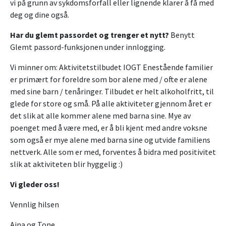
vi på grunn av sykdomsforfall eller lignende klarer å få med
deg og dine også.
Har du glemt passordet og trenger et nytt?
Benytt
Glemt passord-funksjonen under innlogging.
Vi minner om: Aktivitetstilbudet IOGT Enestående familier
er primært for foreldre som bor alene med / ofte er alene
med sine barn / tenåringer. Tilbudet er helt alkoholfritt, til
glede for store og små. På alle aktiviteter gjennom året er
det slik at alle kommer alene med barna sine. Mye av
poenget med å være med, er å bli kjent med andre voksne
som også er mye alene med barna sine og utvide familiens
nettverk. Alle som er med, forventes å bidra med positivitet
slik at aktiviteten blir hyggelig :)
Vi gleder oss!
Vennlig hilsen
Aina og Tone