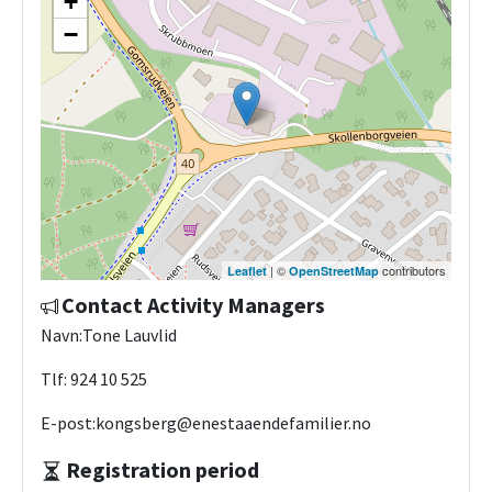
+
−
| ©
contributors
Leaflet
OpenStreetMap
Contact Activity Managers
Navn:Tone Lauvlid
Tlf: 924 10 525
E-post:kongsberg@enestaaendefamilier.no
Registration period