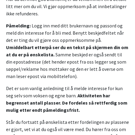
litt mer om du vil. Vi gjør oppmerksom på at innbetalinger
ikke refunderes.
Påmelding:
Logg inn med ditt brukernavn og passord og
meld din interesse for å bli med. Benytt beskjedfeltet når
det er ting du vil gjøre oss oppmerksomme på.
Umiddelbart etterpå ser du en tekst på skjermen din om
at du er på ønskelista.
Samme beskjed er også sendt til
din epostadresse (det hender epost fra oss legger seg som
søppel/reklame hos mottaker og den er lett å overse om
man leser epost via mobiltelefon).
Det er som vanlig anledning til å melde interesse for kun
seg selv som voksen og egne barn.
Aktiviteten har
begrenset antall plasser. De fordeles så rettferdig som
mulig etter endt påmeldingsfrist.
Står du fortsatt på ønskelista etter fordelingen av plassene
er gjort, vet vi at du også vil være med. Du hører fra oss om