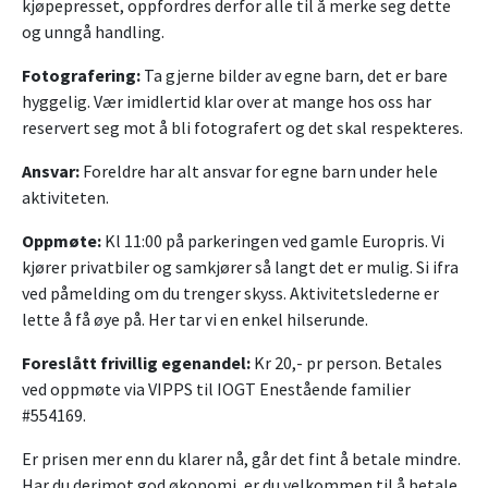
kjøpepresset, oppfordres derfor alle til å merke seg dette
og unngå handling.
Fotografering:
Ta gjerne bilder av egne barn, det er bare
hyggelig. Vær imidlertid klar over at mange hos oss har
reservert seg mot å bli fotografert og det skal respekteres.
Ansvar:
Foreldre har alt ansvar for egne barn under hele
aktiviteten.
Oppmøte:
Kl 11:00 på parkeringen ved gamle Europris. Vi
kjører privatbiler og samkjører så langt det er mulig. Si ifra
ved påmelding om du trenger skyss. Aktivitetslederne er
lette å få øye på. Her tar vi en enkel hilserunde.
Foreslått frivillig egenandel:
Kr 20,- pr person. Betales
ved oppmøte via VIPPS til IOGT Enestående familier
#554169.
Er prisen mer enn du klarer nå, går det fint å betale mindre.
Har du derimot god økonomi, er du velkommen til å betale