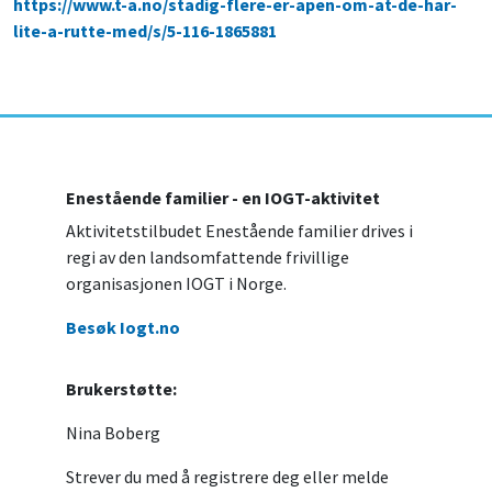
https://www.t-a.no/stadig-flere-er-apen-om-at-de-har-
lite-a-rutte-med/s/5-116-1865881
Enestående familier - en IOGT-aktivitet
Aktivitetstilbudet Enestående familier drives i
regi av den landsomfattende frivillige
organisasjonen IOGT i Norge.
Besøk Iogt.no
Brukerstøtte:
Nina Boberg
Strever du med å registrere deg eller melde