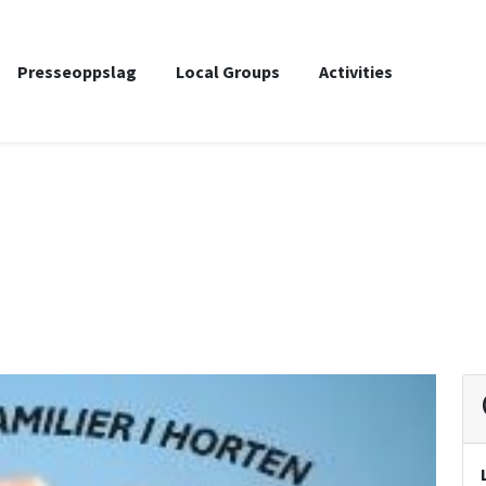
Presseoppslag
Local Groups
Activities