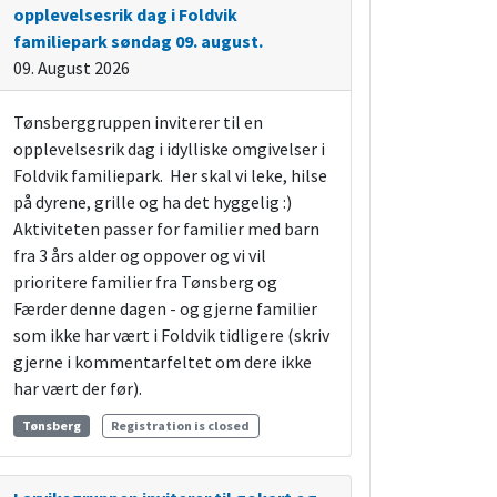
opplevelsesrik dag i Foldvik
familiepark søndag 09. august.
09. August 2026
Tønsberggruppen inviterer til en
opplevelsesrik dag i idylliske omgivelser i
Foldvik familiepark. Her skal vi leke, hilse
på dyrene, grille og ha det hyggelig :)
Aktiviteten passer for familier med barn
fra 3 års alder og oppover og vi vil
prioritere familier fra Tønsberg og
Færder denne dagen - og gjerne familier
som ikke har vært i Foldvik tidligere (skriv
gjerne i kommentarfeltet om dere ikke
har vært der før).
Tønsberg
Registration is closed