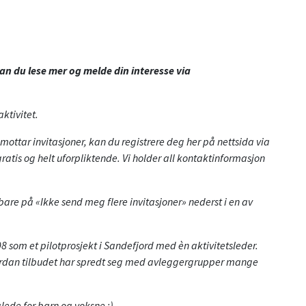
kan du lese mer og melde din interesse via
aktivitet.
mottar invitasjoner, kan du registrere deg her på nettsida via
gratis og helt uforpliktende. Vi holder all kontaktinformasjon
bare på «Ikke send meg flere invitasjoner» nederst i en av
8 som et pilotprosjekt i Sandefjord med èn aktivitetsleder.
vordan tilbudet har spredt seg med avleggergrupper mange
 glede for barn og voksne :)