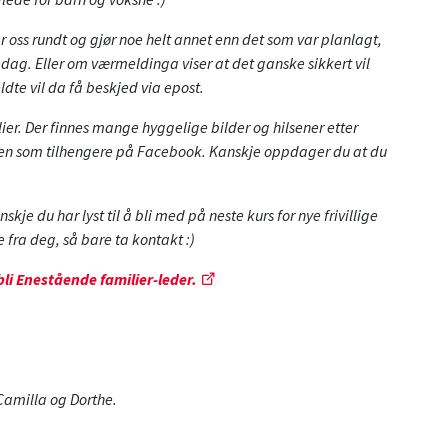
er oss rundt og gjør noe helt annet enn det som var planlagt,
dag. Eller om værmeldinga viser at det ganske sikkert vil
ldte vil da få beskjed via epost.
ier. Der finnes mange hyggelige bilder og hilsener etter
gjen som tilhengere på Facebook. Kanskje oppdager du at du
skje du har lyst til å bli med på neste kurs for nye frivillige
e fra deg, så bare ta kontakt :)
 bli Enestående familier-leder.
Camilla og Dorthe.