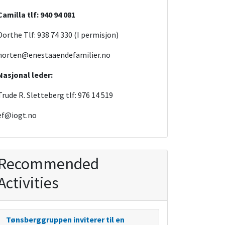
Camilla tlf: 940 94 081
Dorthe Tlf: 938 74 330 (I permisjon)
horten@enestaaendefamilier.no
Nasjonal leder:
Trude R. Sletteberg tlf: 976 14 519
ef@iogt.no
Recommended
Activities
Tønsberggruppen inviterer til en