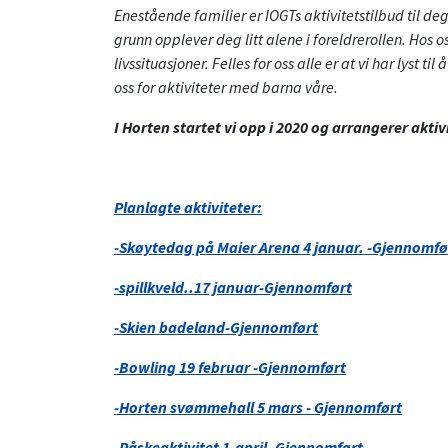
Enestående familier er IOGTs aktivitetstilbud til de
grunn opplever deg litt alene i foreldrerollen. Hos
livssituasjoner. Felles for oss alle er at vi har lyst
oss for aktiviteter med barna våre.
I Horten startet vi opp i 2020 og arrangerer aktivi
Planlagte aktiviteter:
-Skøytedag på Maier Arena 4 januar. -Gjennomfø
-spillkveld..17 januar-Gjennomført
-Skien badeland-Gjennomført
-Bowling 19 februar -Gjennomført
-Horten svømmehall 5 mars - Gjennomført
-Påskeaktivitet 1.april -Gjennomført