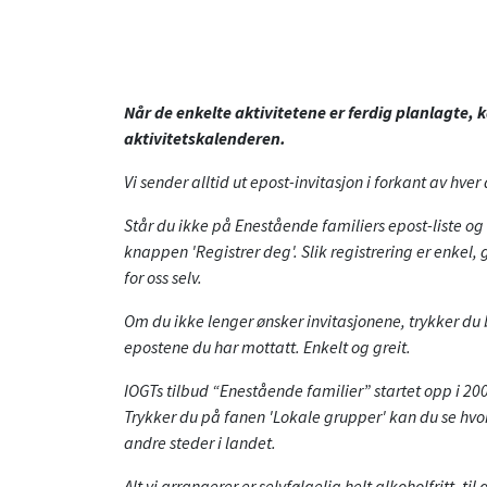
Når de enkelte aktivitetene er ferdig planlagte, 
aktivitetskalenderen.
Vi sender alltid ut epost-invitasjon i forkant av hver 
Står du ikke på Enestående familiers epost-liste og 
knappen 'Registrer deg'. Slik registrering er enkel, 
for oss selv.
Om du ikke lenger ønsker invitasjonene, trykker du 
epostene du har mottatt. Enkelt og greit.
IOGTs tilbud “Enestående familier” startet opp i 200
Trykker du på fanen 'Lokale grupper' kan du se h
andre steder i landet.
Alt vi arrangerer er selvfølgelig helt alkoholfritt, til