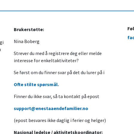
Fø
Brukerstøtte:
fa
Nina Boberg
gi
n
Strever du med å registrere deg eller melde
interesse for enkeltaktiviteter?
Se først om du finner svar på det du lurer på i
Ofte stilte spørsmål.
Finner du ikke svar, så ta kontakt på epost
support@enestaaendefamilier.no
(epost besvares ikke daglig i ferier og helger)
Nasjonal ledelse / aktivitetskoordinator: