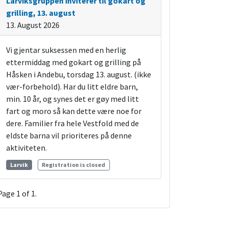
Larviksgruppen inviterer til gokart og
grilling, 13. august
13. August 2026
Vi gjentar suksessen med en herlig
ettermiddag med gokart og grilling på
Håsken i Andebu, torsdag 13. august. (ikke
vær-forbehold). Har du litt eldre barn,
min. 10 år, og synes det er gøy med litt
fart og moro så kan dette være noe for
dere. Familier fra hele Vestfold med de
eldste barna vil prioriteres på denne
aktiviteten.
Larvik
Registration is closed
Page
1
of
1
.