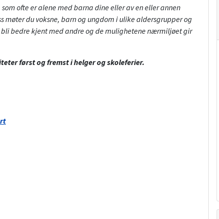
g som ofte er alene med barna dine eller av en eller annen
 oss møter du voksne, barn og ungdom i ulike aldersgrupper og
 til å bli bedre kjent med andre og de mulighetene nærmiljøet gir
teter først og fremst i helger og skoleferier.
rt