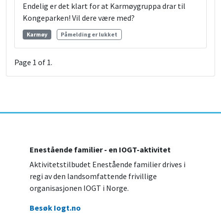
Endelig er det klart for at Karmøygruppa drar til
Kongeparken! Vil dere være med?
Karmøy
Påmelding er lukket
Page
1
of
1
.
Enestående familier - en IOGT-aktivitet
Aktivitetstilbudet Enestående familier drives i
regi av den landsomfattende frivillige
organisasjonen IOGT i Norge.
Besøk Iogt.no