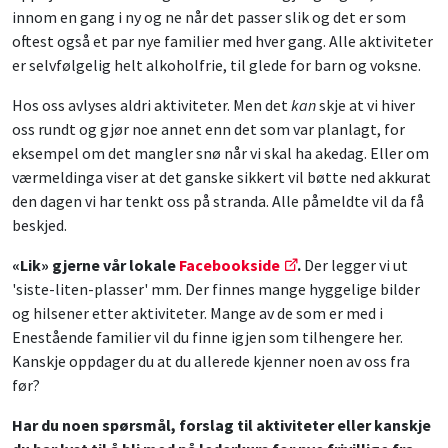
innom en gang i ny og ne når det passer slik og det er som
oftest også et par nye familier med hver gang. Alle aktiviteter
er selvfølgelig helt alkoholfrie, til glede for barn og voksne.
Hos oss avlyses aldri aktiviteter. Men det
kan
skje at vi hiver
oss rundt og gjør noe annet enn det som var planlagt, for
eksempel om det mangler snø når vi skal ha akedag. Eller om
værmeldinga viser at det ganske sikkert vil bøtte ned akkurat
den dagen vi har tenkt oss på stranda. Alle påmeldte vil da få
beskjed.
«Lik» gjerne vår lokale
Facebookside
.
Der legger vi ut
'siste-liten-plasser' mm. Der finnes mange hyggelige bilder
og hilsener etter aktiviteter. Mange av de som er med i
Enestående familier vil du finne igjen som tilhengere her.
Kanskje oppdager du at du allerede kjenner noen av oss fra
før?
Har du noen spørsmål, forslag til aktiviteter eller kanskje