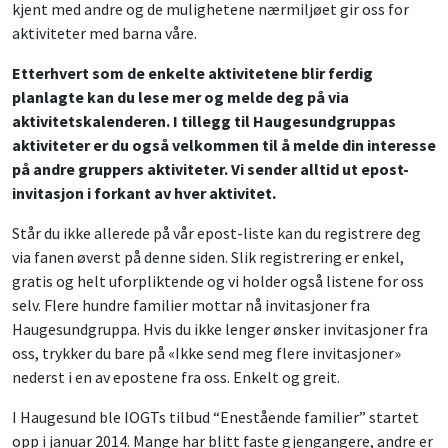
kjent med andre og de mulighetene nærmiljøet gir oss for
aktiviteter med barna våre.
Etterhvert som de enkelte aktivitetene blir ferdig
planlagte kan du lese mer og melde deg på via
aktivitetskalenderen. I tillegg til Haugesundgruppas
aktiviteter er du også velkommen til å melde din interesse
på andre gruppers aktiviteter. Vi sender alltid ut epost-
invitasjon i forkant av hver aktivitet.
Står du ikke allerede på vår epost-liste kan du registrere deg
via fanen øverst på denne siden. Slik registrering er enkel,
gratis og helt uforpliktende og vi holder også listene for oss
selv. Flere hundre familier mottar nå invitasjoner fra
Haugesundgruppa. Hvis du ikke lenger ønsker invitasjoner fra
oss, trykker du bare på «Ikke send meg flere invitasjoner»
nederst i en av epostene fra oss. Enkelt og greit.
I Haugesund ble IOGTs tilbud “Enestående familier” startet
opp i januar 2014. Mange har blitt faste gjengangere, andre er