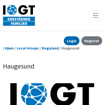
Login
Register
/
Hjem
/
Local Groups
/
Rogaland
/ Haugesund
Haugesund