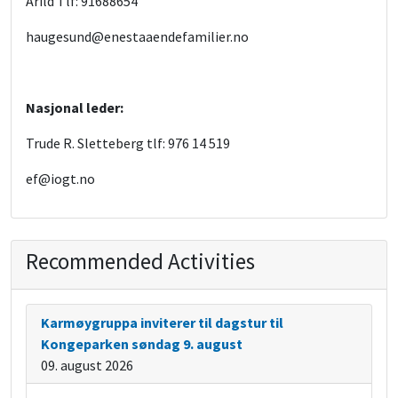
Arild Tlf: 91688654
haugesund@enestaaendefamilier.no
Nasjonal leder:
Trude R. Sletteberg tlf: 976 14 519
ef@iogt.no
Recommended Activities
Karmøygruppa inviterer til dagstur til
Kongeparken søndag 9. august
09. august 2026