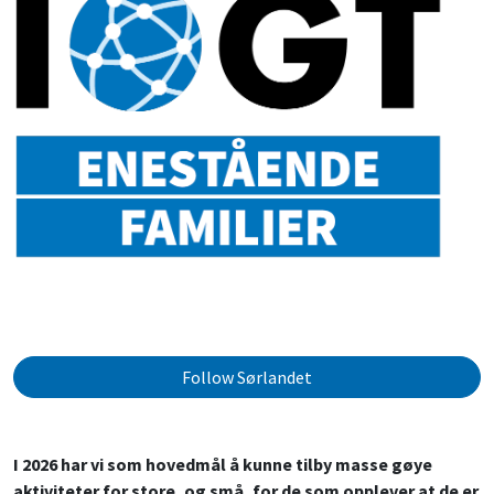
Follow Sørlandet
I 2026 har vi som hovedmål å kunne tilby masse gøye
aktiviteter for store, og små, for de som opplever at de er