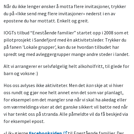
Når du ikke lenger ønsker å motta flere invitasjoner, trykker
du på «Ikke send meg flere invitasjoner» nederst i en av
epostene du har mottatt. Enkelt og greit.
IOGTs tilbud “Enestående familier” startet opp i 2008 som et
pilotprosjekt i Sandefjord med èn aktivitetsleder. Trykker du
på fanen 'Lokale grupper', kan du se hvordan tilbudet har
spredt seg med avleggergrupper mange andre steder i landet.
Alt vi arrangerer er selvfølgelig helt alkoholfritt, til glede for
barn og voksne :)
Hos oss avlyses ikke aktiviteter. Men det
kan
skje at vi hiver
oss rundt og gjør noe helt annet enn det som var planlagt,
for eksempel om det mangler snø når vi skal ha akedag eller
om værmeldinga viser at det ganske sikkert vil bøtte ned når
vi har tenkt oss på stranda. Alle påmeldte vil da få beskjed via
for eksempel epost.
«Lik» gjerne
Facebooksiden
til Enestående familier. Der