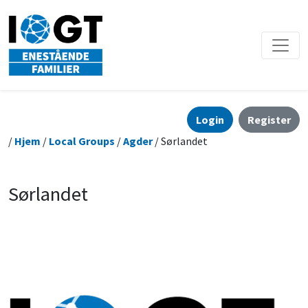
Login
Register
/
Hjem
/
Local Groups
/
Agder
/ Sørlandet
Sørlandet