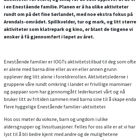
i en Enestående familie. Planen er å ha ulike aktiviteter
rundt om på det fine Sørlandet, med noe ekstra fokus på
Arendals-området. Spillkvelder, tur og mark, og litt større
aktiviteter som klatrepark og kino, er blant de tingene vi
ønsker å få gjennomført i løpet av året.
Enestående familier er IOGTs aktivitetstilbud til deg som ofte
er alene med barna dine eller av en eller annen grunn
opplever deg litt alene i foreldrerollen. Aktivitetslederne i
gruppene våre rundt omkring i landet er frivillige mammaer
og pappaer som har gjennomgått lederkurset vårt og nå
bruker litt av fritiden sammen med barna sine til å skape enda
flere hyggelige Enestående familier-aktiviteter.
Hos oss møter du voksne, barn og ungdom i ulike
aldersgrupper og livssituasjoner. Felles for oss alle er at vi har
lyst til å bli bedre kjent med andre og de mulighetene