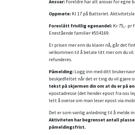
Ansvar:
Foreldre har alt ansvar for egne b
Oppmøte:
Kl 17 på Batteriet. Aktivitetsle
Foreslått frivillig egenandel:
Kr 75,- pr 
Enestående familier #554169.
Er prisen mer enn du klarer nå, går det fi
velkommen til å betale litt mer om du vil
refunderes.
Påmelding:
Logg inn med ditt brukernavn 
beskjedfeltet når det er ting du vil gjø
tekst på skjermen din om at du er på øn
epostadresse (det hender epost fra oss 
lett å overse om man leser epost via mobi
Det er som vanlig anledning til å melde i
Aktiviteten har begrenset antall plasse
påmeldingsfrist.