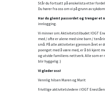
Står du fortsatt på ønskelista etter fordel
Du hører fra oss om vi på grunn av sykdoms
Har du glemt passordet og trenger et n
innlogging.
Vi minner om: Aktivitetstilbudet IOGT En
med / ofte er alene med sine barn / tenårin
små. På alle aktiviteter gjennom året er 
poenget med å være med, er å bli kjent m
og utvide familiens nettverk. Alle som er 
blir hyggelig :)
Vi gleder oss!
Vennlig hilsen Maren og Marit
frivillige aktivitetsledere i IOGT Enestå