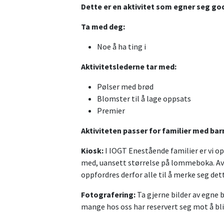
Dette er en aktivitet som egner seg god
Ta med deg:
Noe å ha ting i
Aktivitetslederne tar med:
Pølser med brød
Blomster til å lage oppsats
Premier
Aktiviteten passer for familier med barn
Kiosk:
I IOGT Enestående familier er vi op
med, uansett størrelse på lommeboka. Av 
oppfordres derfor alle til å merke seg de
Fotografering:
Ta gjerne bilder av egne b
mange hos oss har reservert seg mot å bli