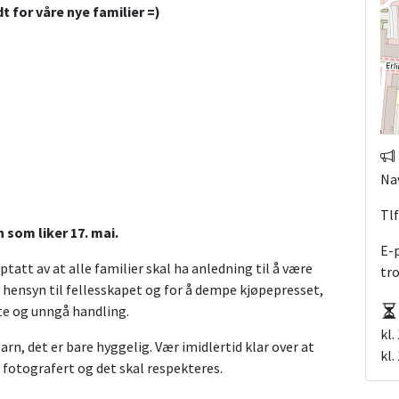
t for våre nye familier =)
Na
Tlf
 som liker 17. mai.
E-
ptatt av at alle familier skal ha anledning til å være
tr
hensyn til fellesskapet og for å dempe kjøpepresset,
tte og unngå handling.
kl.
arn, det er bare hyggelig. Vær imidlertid klar over at
kl.
 fotografert og det skal respekteres.