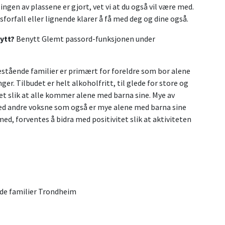
ingen av plassene er gjort, vet vi at du også vil være med.
forfall eller lignende klarer å få med deg og dine også.
ytt?
Benytt Glemt passord-funksjonen under
estående familier er primært for foreldre som bor alene
ger. Tilbudet er helt alkoholfritt, til glede for store og
det slik at alle kommer alene med barna sine. Mye av
ed andre voksne som også er mye alene med barna sine
med, forventes å bidra med positivitet slik at aktiviteten
ende familier Trondheim