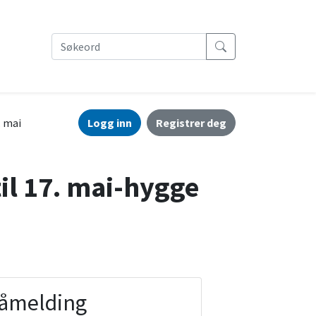
. mai
Logg inn
Registrer deg
il 17. mai-hygge
åmelding