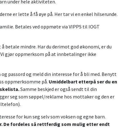
arn under hele aktiviteten.
derne er lette å få øye på. Her tar vi en enkel hilserunde.
familie. Betales ved oppmøte via VIPPS til IOGT
nt å betale mindre. Har du derimot god økonomi, er du
. Vi gjør oppmerksom på at innbetalinger ikke
og passord og meld din interesse for å bli med. Benytt
re oss oppmerksomme på.
Umiddelbart etterpå ser du en
skelista.
Samme beskjed er også sendt til din
legger seg som søppel/reklame hos mottaker og den er
ltelefon).
nteresse for kun seg selv som voksen og egne barn.
r. De fordeles så rettferdig som mulig etter endt