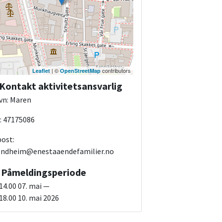
| ©
contributors
Leaflet
OpenStreetMap
Kontakt aktivitetsansvarlig
vn: Maren
: 47175086
post:
ondheim@enestaaendefamilier.no
Påmeldingsperiode
 14.00 07. mai —
 18.00 10. mai 2026