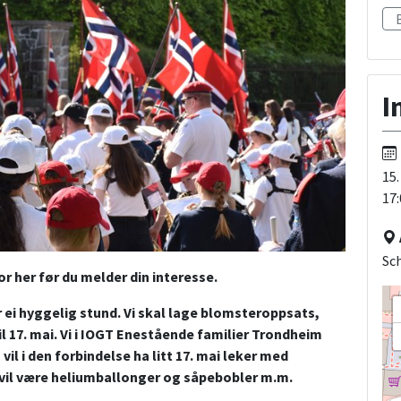
I
15.
17:
Sch
r her før du melder din interesse.
r ei hyggelig stund. Vi skal lage blomsteroppsats,
il 17. mai. Vi i IOGT Enestående familier Trondheim
il i den forbindelse ha litt 17. mai leker med
 vil være heliumballonger og såpebobler m.m.