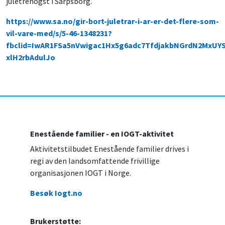
juletrehogst i Sarpsborg.
https://www.sa.no/gir-bort-juletrar-i-ar-er-det-flere-som-
vil-vare-med/s/5-46-1348231?
fbclid=IwAR1FSa5nVwigac1Hx5g6adc7TfdjakbNGrdN2MxUYS
xlH2rbAdulJo
Enestående familier - en IOGT-aktivitet
Aktivitetstilbudet Enestående familier drives i
regi av den landsomfattende frivillige
organisasjonen IOGT i Norge.
Besøk Iogt.no
Brukerstøtte: