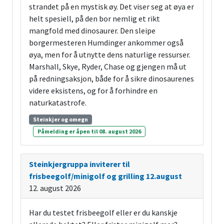
strandet på en mystisk øy. Det viser seg at øya er
helt spesiell, på den bor nemlig et rikt
mangfold med dinosaurer. Den sleipe
borgermesteren Humdinger ankommer også
øya, men for å utnytte dens naturlige ressurser.
Marshall, Skye, Ryder, Chase og gjengen må ut
på redningsaksjon, både for å sikre dinosaurenes
videre eksistens, og for å forhindre en
naturkatastrofe.
Steinkjer og omegn
Påmelding er åpen til 08. august 2026
Steinkjergruppa inviterer til
frisbeegolf/minigolf og grilling 12.august
12. august 2026
Har du testet frisbeegolf eller er du kanskje