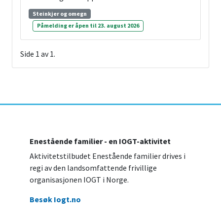
Steinkjer og omegn
Påmelding er åpen til 23. august 2026
Side
1
av
1
.
Enestående familier - en IOGT-aktivitet
Aktivitetstilbudet Enestående familier drives i
regi av den landsomfattende frivillige
organisasjonen IOGT i Norge.
Besøk Iogt.no