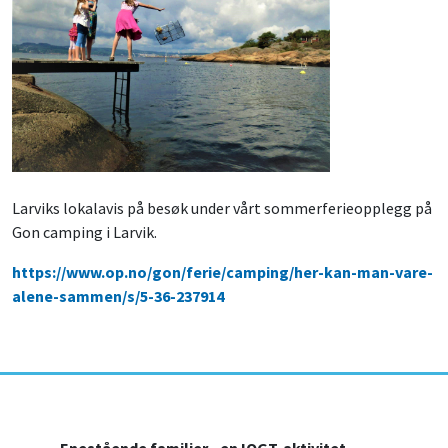
Larviks lokalavis på besøk under vårt sommerferieopplegg på
Gon camping i Larvik.
https://www.op.no/gon/ferie/camping/her-kan-man-vare-
alene-sammen/s/5-36-237914