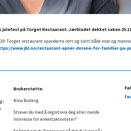
les julefest på Torget Restaurant. Jærbladet dekket saken 25.1
19. Torget restaurant spanderte rett og slett både mat og mannskap
ttps://www.jbl.no/restaurant-apner-dorene-for-familier-pa-ju
Fø
Brukerstøtte:
fa
Nina Boberg
gi
n
Strever du med å registrere deg eller melde
interesse for enkeltaktiviteter?
Se først om du finner svar på det du lurer på i