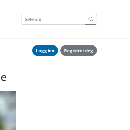
Logg inn
Registrer deg
ne