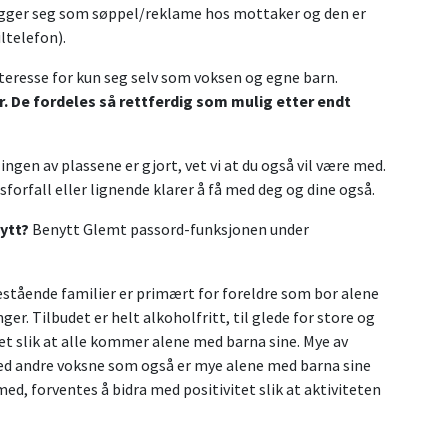
legger seg som søppel/reklame hos mottaker og den er
ltelefon).
nteresse for kun seg selv som voksen og egne barn.
r. De fordeles så rettferdig som mulig etter endt
ingen av plassene er gjort, vet vi at du også vil være med.
forfall eller lignende klarer å få med deg og dine også.
ytt?
Benytt Glemt passord-funksjonen under
estående familier er primært for foreldre som bor alene
ger. Tilbudet er helt alkoholfritt, til glede for store og
det slik at alle kommer alene med barna sine. Mye av
ed andre voksne som også er mye alene med barna sine
med, forventes å bidra med positivitet slik at aktiviteten