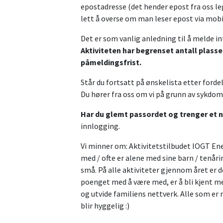
epostadresse (det hender epost fra oss 
lett å overse om man leser epost via mobi
Det er som vanlig anledning til å melde i
Aktiviteten har begrenset antall plasse
påmeldingsfrist.
Står du fortsatt på ønskelista etter fordel
Du hører fra oss om vi på grunn av sykdoms
Har du glemt passordet og trenger et n
innlogging.
Vi minner om: Aktivitetstilbudet IOGT En
med / ofte er alene med sine barn / tenårin
små. På alle aktiviteter gjennom året er 
poenget med å være med, er å bli kjent m
og utvide familiens nettverk. Alle som er 
blir hyggelig :)