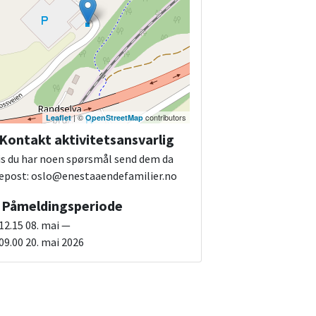
| ©
contributors
Leaflet
OpenStreetMap
Kontakt aktivitetsansvarlig
is du har noen spørsmål send dem da
l epost: oslo@enestaaendefamilier.no
Påmeldingsperiode
 12.15 08. mai —
 09.00 20. mai 2026