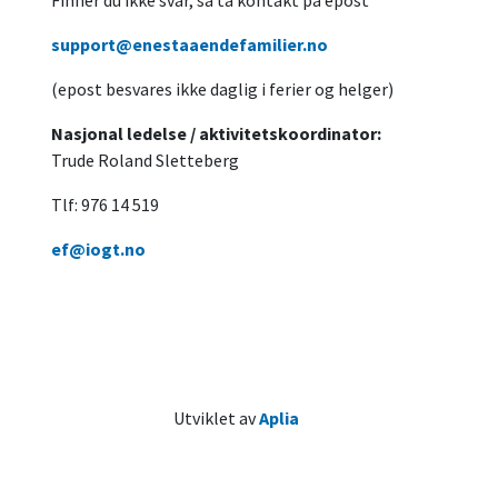
Finner du ikke svar, så ta kontakt på epost
support@enestaaendefamilier.no
(epost besvares ikke daglig i ferier og helger)
Nasjonal ledelse / aktivitetskoordinator:
Trude Roland Sletteberg
Tlf: 976 14 519
ef@iogt.no
Utviklet av
Aplia