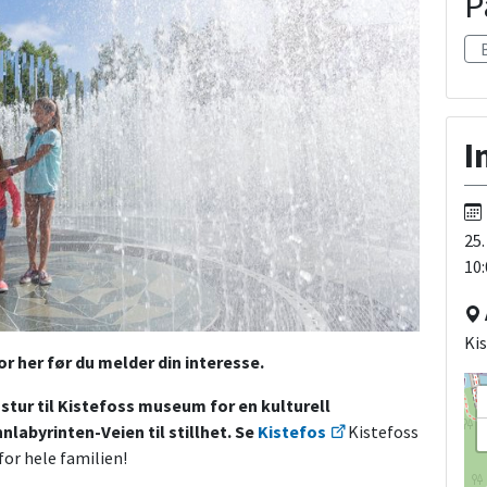
P
I
25.
10:
Ki
r her før du melder din interesse.
stur til Kistefoss museum for en kulturell
nlabyrinten-Veien til stillhet. Se
Kistefos
Kistefoss
for hele familien!