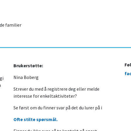
de familier
Fø
Brukerstøtte:
fa
Nina Boberg
gi
n
Strever du med å registrere deg eller melde
interesse for enkeltaktiviteter?
Se først om du finner svar på det du lurer på i
Ofte stilte spørsmål.