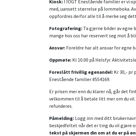
Kiosk:
I IOGT Enestående familier er vi op
med, uansett størrelse på lommeboka. Av 
oppfordres derfor alle til å merke seg de
Fotografering:
Ta gjerne bilder av egne b
mange hos oss har reservert seg mot å bli
Ansvar:
Foreldre har alt ansvar for egne b
Oppmøte:
Kl 10.00 på Helsfyr. Aktivitetsle
Foreslått frivillig egenandel:
Kr 30,- pr
Enestående familier #554169.
Er prisen mer enn du klarer nå, går det fi
velkommen til å betale litt mer om du vil
refunderes.
Påmelding:
Logg inn med ditt brukernavn 
beskjedfeltet når det er ting du vil gjø
tekst på skjermen din om at du er på øn