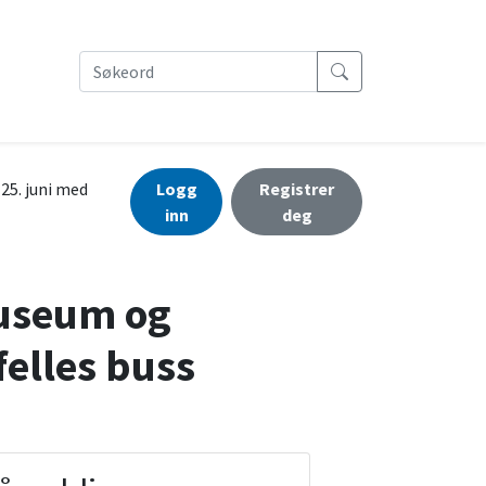
25. juni med
Logg
Registrer
inn
deg
museum og
felles buss