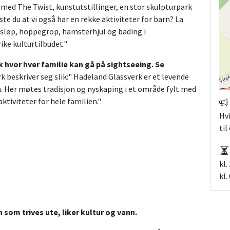
 med The Twist, kunstutstillinger, en stor skulpturpark
e du at vi også har en rekke aktiviteter for barn? La
usløp, hoppegrop, hamsterhjul og bading i
ke kulturtilbudet."
 hvor hver familie kan gå på sightseeing. Se
 beskriver seg slik:"
Hadeland Glassverk er et levende
. Her møtes tradisjon og nyskaping i et område fylt med
ktiviteter for hele familien."
Hv
ti
kl.
kl.
 som trives ute, liker kultur og vann.