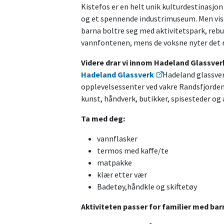
Kistefos er en helt unik kulturdestinasjon
og et spennende industrimuseum. Men visst
barna boltre seg med aktivitetspark, reb
vannfontenen, mens de voksne nyter det ri
Videre drar vi innom Hadeland Glassverk
Hadeland Glassverk
Hadeland glassverk
opplevelsessenter ved vakre Randsfjorden
kunst, håndverk, butikker, spisesteder og a
Ta med deg:
vannflasker
termos med kaffe/te
matpakke
klær etter vær
Badetøy,håndkle og skiftetøy
Aktiviteten passer for familier med barn