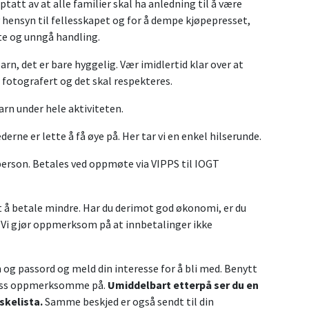
ptatt av at alle familier skal ha anledning til å være
hensyn til fellesskapet og for å dempe kjøpepresset,
tte og unngå handling.
arn, det er bare hyggelig. Vær imidlertid klar over at
 fotografert og det skal respekteres.
arn under hele aktiviteten.
derne er lette å få øye på. Her tar vi en enkel hilserunde.
 person. Betales ved oppmøte via VIPPS til IOGT
nt å betale mindre. Har du derimot god økonomi, er du
. Vi gjør oppmerksom på at innbetalinger ikke
og passord og meld din interesse for å bli med. Benytt
re oss oppmerksomme på.
Umiddelbart etterpå ser du en
skelista.
Samme beskjed er også sendt til din