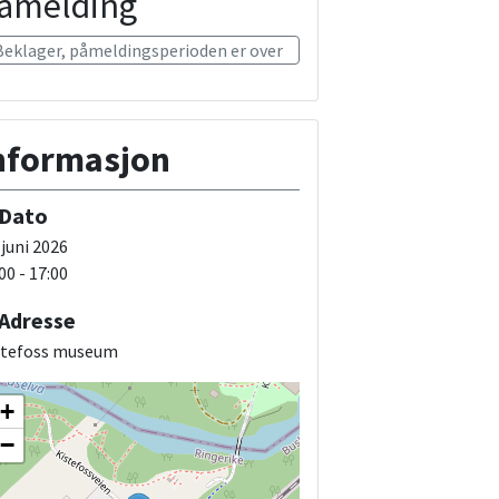
åmelding
Beklager, påmeldingsperioden er over
nformasjon
Dato
 juni 2026
00 - 17:00
Adresse
stefoss museum
+
−