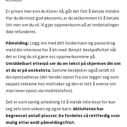
Er prisen mer enn du klarer nå, går det fint å betale mindre.
Har du derimot god økonomi, er du velkommen til å betale
litt mer om du vil. Vi gjør oppmerksom på at innbetalinger
ikke refunderes.
Påmelding:
Logg inn med ditt brukernavn og passord og
meld din interesse for å bli med. Benytt beskjedfeltet når
det er ting du vil gjøre oss oppmerksomme på.
Umiddelbart etterpå ser du en tekst på skjermen din om
at du er på ønskelista.
Samme beskjed er også sendt til
din epostadresse (det hender epost fra oss legger seg som
søppel/reklame hos mottaker og den er lett å overse om
man leser epost via mobiltelefon).
Det er som vanlig anledning til å melde interesse for kun
seg selv som voksen og egne barn.
Aktiviteten har
begrenset antall plasser. De fordeles så rettferdig som
mulig etter endt påmeldingsfrist.