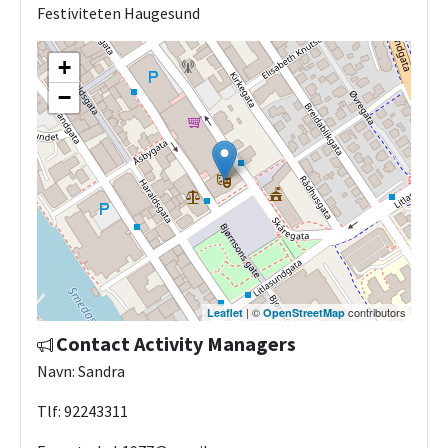
Festiviteten Haugesund
+
−
| ©
contributors
Leaflet
OpenStreetMap
Contact Activity Managers
Navn: Sandra
Tlf: 92243311