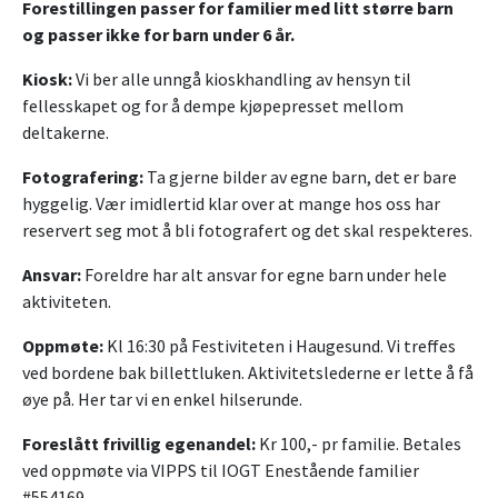
Forestillingen passer for familier med litt større barn
og passer ikke for barn under 6 år.
Kiosk:
Vi ber alle unngå kioskhandling av hensyn til
fellesskapet og for å dempe kjøpepresset mellom
deltakerne.
Fotografering:
Ta gjerne bilder av egne barn, det er bare
hyggelig. Vær imidlertid klar over at mange hos oss har
reservert seg mot å bli fotografert og det skal respekteres.
Ansvar:
Foreldre har alt ansvar for egne barn under hele
aktiviteten.
Oppmøte:
Kl 16:30 på Festiviteten i Haugesund. Vi treffes
ved bordene bak billettluken. Aktivitetslederne er lette å få
øye på. Her tar vi en enkel hilserunde.
Foreslått frivillig egenandel:
Kr 100,- pr familie. Betales
ved oppmøte via VIPPS til IOGT Enestående familier
#554169.