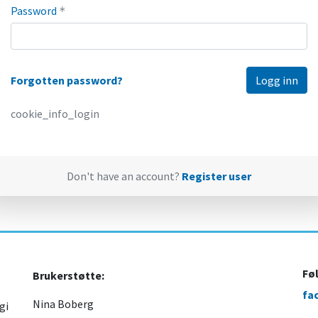
Password
*
Forgotten password?
cookie_info_login
Don't have an account?
Register user
Fø
Brukerstøtte:
fa
Nina Boberg
gi