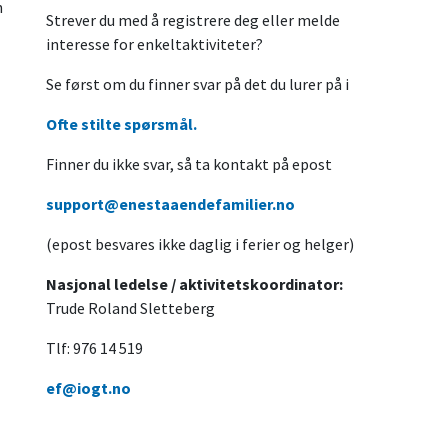
n
Strever du med å registrere deg eller melde
interesse for enkeltaktiviteter?
Se først om du finner svar på det du lurer på i
Ofte stilte spørsmål.
Finner du ikke svar, så ta kontakt på epost
support@enestaaendefamilier.no
(epost besvares ikke daglig i ferier og helger)
Nasjonal ledelse / aktivitetskoordinator:
Trude Roland Sletteberg
Tlf: 976 14 519
ef@iogt.no