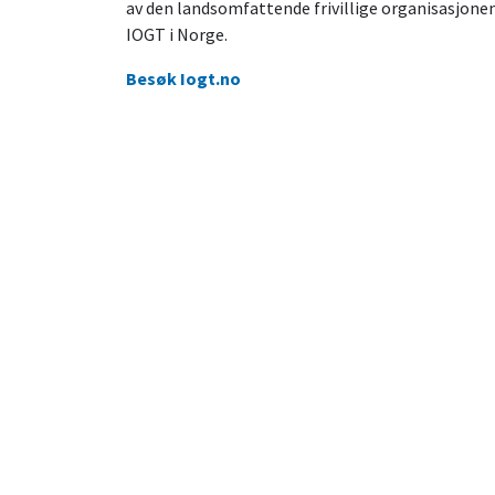
av den landsomfattende frivillige organisasjone
IOGT i Norge.
Besøk Iogt.no