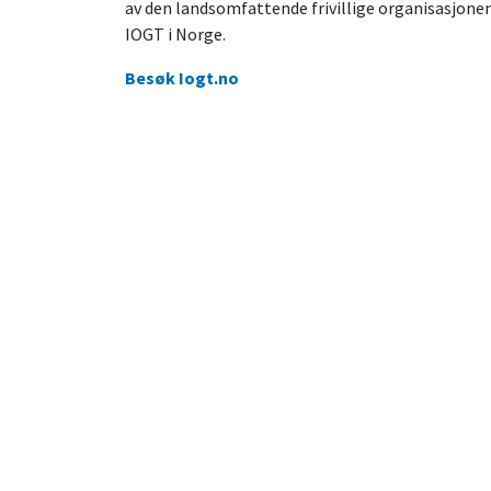
av den landsomfattende frivillige organisasjone
IOGT i Norge.
Besøk Iogt.no