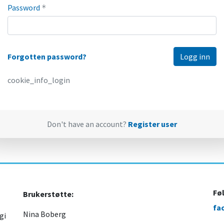
Password
*
Forgotten password?
cookie_info_login
Don't have an account?
Register user
Fø
Brukerstøtte:
fa
Nina Boberg
gi