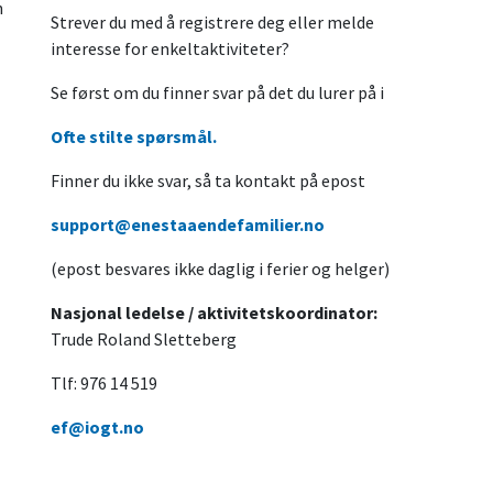
n
Strever du med å registrere deg eller melde
interesse for enkeltaktiviteter?
Se først om du finner svar på det du lurer på i
Ofte stilte spørsmål.
Finner du ikke svar, så ta kontakt på epost
support@enestaaendefamilier.no
(epost besvares ikke daglig i ferier og helger)
Nasjonal ledelse / aktivitetskoordinator:
Trude Roland Sletteberg
Tlf: 976 14 519
ef@iogt.no