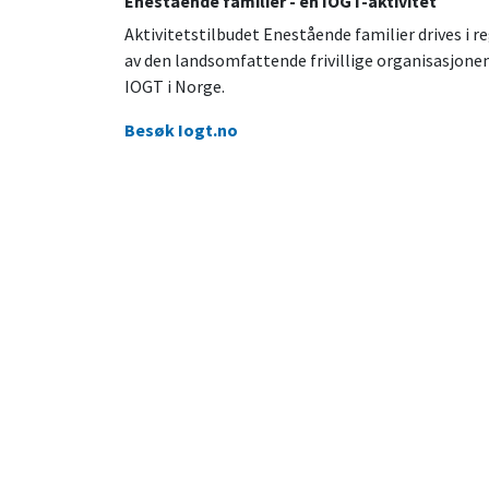
Enestående familier - en IOGT-aktivitet
Aktivitetstilbudet Enestående familier drives i re
av den landsomfattende frivillige organisasjone
IOGT i Norge.
Besøk Iogt.no