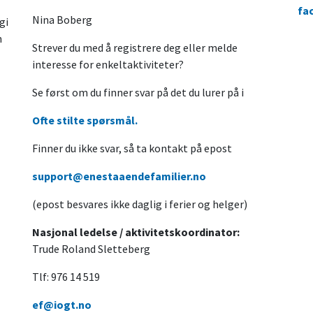
fa
Nina Boberg
gi
n
Strever du med å registrere deg eller melde
interesse for enkeltaktiviteter?
Se først om du finner svar på det du lurer på i
Ofte stilte spørsmål.
Finner du ikke svar, så ta kontakt på epost
support@enestaaendefamilier.no
(epost besvares ikke daglig i ferier og helger)
Nasjonal ledelse / aktivitetskoordinator:
Trude Roland Sletteberg
Tlf: 976 14 519
ef@iogt.no