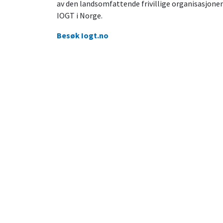
av den landsomfattende frivillige organisasjone
IOGT i Norge.
Besøk Iogt.no