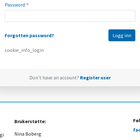
Password
*
Forgotten password?
cookie_info_login
Don't have an account?
Register user
Fø
Brukerstøtte:
fa
Nina Boberg
gi