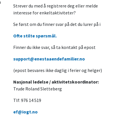
n
Strever du med å registrere deg eller melde
interesse for enkeltaktiviteter?
Se først om du finner svar på det du lurer på i
Ofte stilte spørsmål.
Finner du ikke svar, så ta kontakt på epost
support@enestaaendefamilier.no
(epost besvares ikke daglig i ferier og helger)
Nasjonal ledelse / aktivitetskoordinator:
Trude Roland Sletteberg
Tlf: 976 14 519
ef@iogt.no